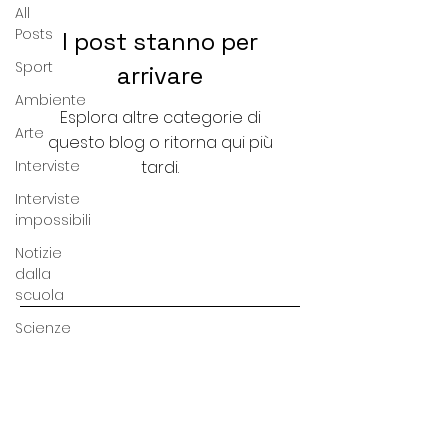
All
Posts
I post stanno per
Sport
arrivare
Ambiente
Esplora altre categorie di
Arte
questo blog o ritorna qui più
Interviste
tardi.
Interviste
impossibili
Notizie
dalla
scuola
Scienze
Terza
pagina
-
cultura