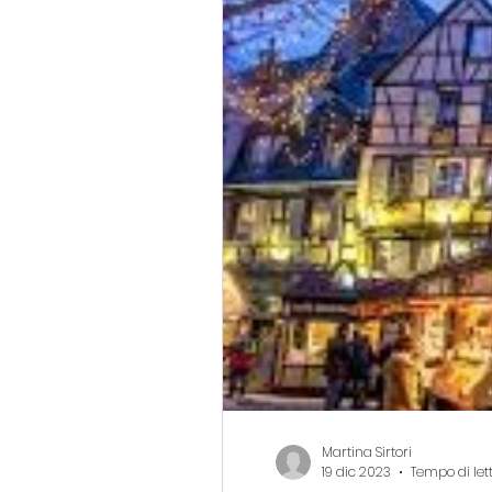
Reportage di viaggi e
Spazio
Il mio rac
cina
castelli
So
Martina Sirtori
19 dic 2023
Tempo di let