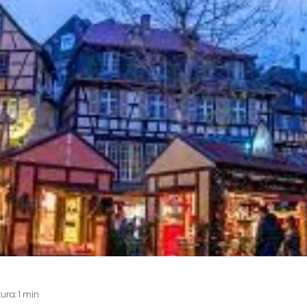
 città
Videogiochi
Voci dai banchi
conto
Attualità
Poesia
Salute
No
rties scolaire
Salute
Concours
tura: 1 min