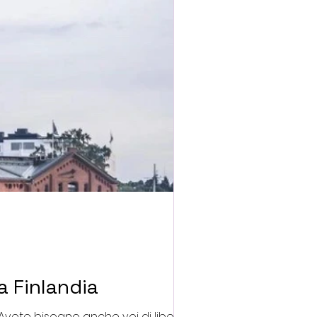
a Finlandia
 Avete bisogno anche voi di liberare