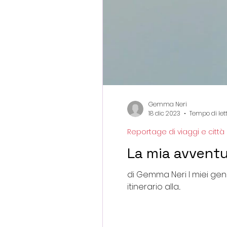
Gemma Neri
18 dic 2023
Tempo di let
Reportage di viaggi e città
La mia avventu
di Gemma Neri I miei geni
itinerario alla...