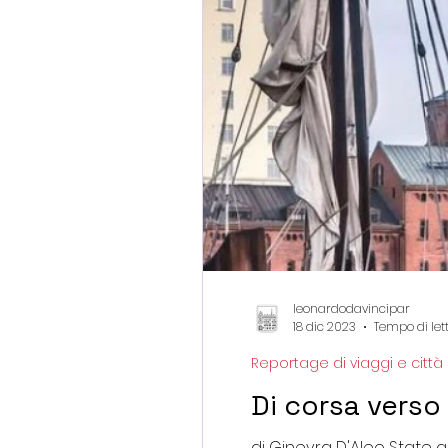
leonardodavincipar
18 dic 2023
Tempo di let
Reportage di viaggi e città
Di corsa verso 
di Ginevra D'Aleo State a