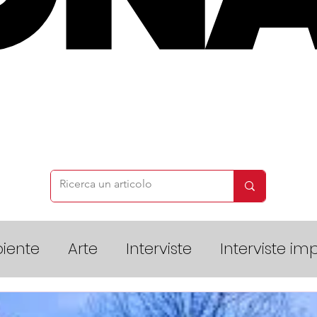
iente
Arte
Interviste
Interviste imp
Scienze
Terza pagina - cultura
Sor