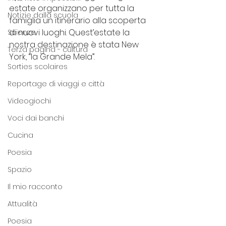
estate organizzano per tutta la 
Notizie dalla scuola
famiglia un itinerario alla scoperta 
di nuovi luoghi. Quest’estate la 
Scienze
nostra destinazione è stata New 
Terza pagina - cultura
York, “la Grande Mela”. 
Sorties scolaires
Reportage di viaggi e città
Videogiochi
Voci dai banchi
Cucina
Poesia
Spazio
Il mio racconto
Attualità
Poesia