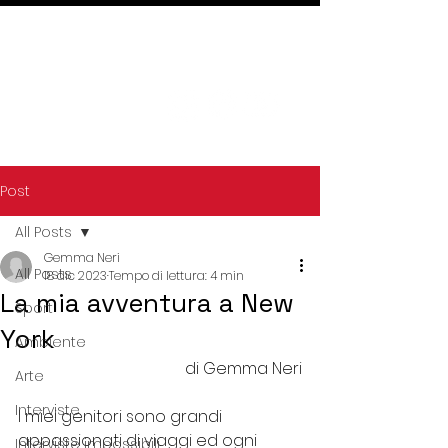
Post
All Posts
Gemma Neri
All Posts
18 dic 2023
Tempo di lettura: 4 min
La mia avventura a New
Sport
York
Ambiente
di Gemma Neri
Arte
Interviste
I miei genitori sono grandi 
appassionati di viaggi ed ogni 
Interviste impossibili