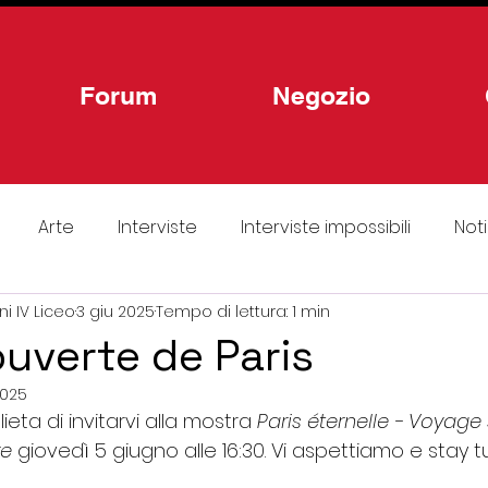
Forum
Negozio
Arte
Interviste
Interviste impossibili
Noti
i IV Liceo
3 giu 2025
Tempo di lettura: 1 min
cultura
Sorties scolaires
Reportage di viaggi e ci
ouverte de Paris
2025
Poesia
Spazio
Il mio racconto
Attualità
lieta di invitarvi alla mostra 
Paris éternelle - Voyage
re
 giovedì 5 giugno alle 16:30. Vi aspettiamo e stay 