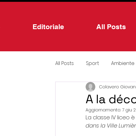
e
Editoriale
All Posts
All Posts
Sport
Ambiente
Colavero Giovann
Scienze
Terza pagina - 
A la déc
Aggiornamento:
7 giu 
Voci dai banchi
Cucina
La classe IV liceo è 
dans la Ville Lumiè