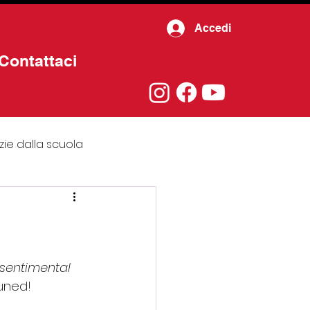
Accedi
Contattaci
zie dalla scuola
ttà
Videogiochi
Poesia
Salute
 sentimental 
tuned!