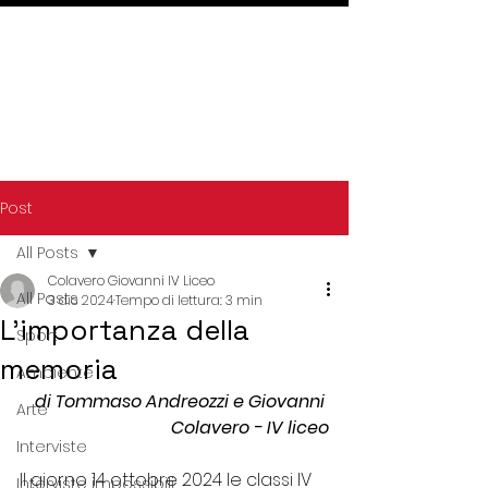
Post
All Posts
Colavero Giovanni IV Liceo
All Posts
3 dic 2024
Tempo di lettura: 3 min
L’importanza della
Sport
memoria
Ambiente
di Tommaso Andreozzi e Giovanni 
Arte
Colavero - IV liceo
Interviste
Il giorno 14 ottobre 2024 le classi IV 
Interviste impossibili