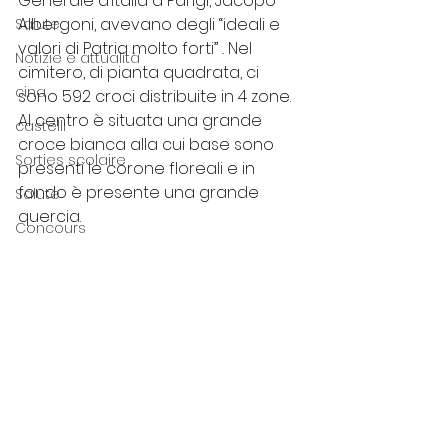
Generale
d’Italia a Parigi, Jacopo 
Albergoni, avevano degli “ideali e 
Salute
valori di Patria molto forti” 
. 
Nel 
Notizie e attualità
cimitero, di pianta quadrata, ci 
cina
sono 592 croci distribuite in 4 zone. 
Al centro è situata una grande 
castelli
croce bianca alla cui base sono 
Sorties scolaire
presenti le corone floreali e in 
fondo è presente una grande 
Salute
quercia. 
Concours