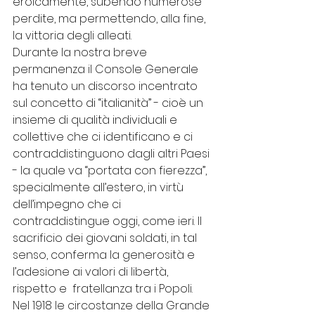
eroicamente, subendo numerose 
perdite, ma permettendo, alla fine, 
la vittoria degli alleati. 
Durante la nostra breve 
permanenza il Console Generale 
ha tenuto un discorso incentrato 
sul concetto di “italianità” - cioè un 
insieme di qualità individuali e 
collettive che ci identificano e ci 
contraddistinguono dagli altri Paesi 
- la quale va “portata con fierezza”, 
specialmente all’estero, in virtù 
dell’impegno che ci 
contraddistingue oggi, come ieri. Il 
sacrificio dei giovani soldati, in tal 
senso, conferma la generosità e 
l’adesione ai valori di libertà, 
rispetto e  fratellanza tra i Popoli. 
Nel 1918 le circostanze della Grande 