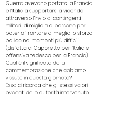
Guerra avevano portato la Francia 
e l’Italia a supportarsi a vicenda 
attraverso l’invio di contingenti 
militari  di migliaia di persone per 
poter affrontare al meglio lo sforzo 
bellico nei momenti più difficili 
(disfatta di Caporetto per l’Italia e 
offensiva tedesca per la Francia). 
Qual è il significato della 
commemorazione che abbiamo 
vissuto in questa giornata? 
Essa ci ricorda che gli stessi valori 
evocati dalle autorità intervenute 
sono serviti, a distanza di anni, per 
costruire il progetto europeo, che 
è ancora in divenire, per cui essi 
saranno probabilmente i pilastri su 
cui consolidare i rapporti tra i 
Popoli nei decenni futuri. 