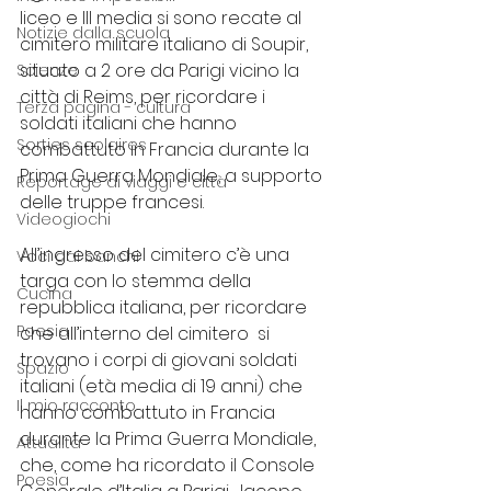
liceo e III media si sono recate al 
Notizie dalla scuola
cimitero militare italiano di Soupir, 
situato a 2 ore da Parigi vicino la 
Scienze
città di Reims, 
per ricordare i 
Terza pagina - cultura
soldati italiani che hanno 
Sorties scolaires
combattuto in Francia durante la 
Prima Guerra Mondiale, a supporto 
Reportage di viaggi e città
delle truppe francesi
.
Videogiochi
All’ingresso del cimitero c’è una 
Voci dai banchi
targa con lo stemma della 
Cucina
repubblica italiana, per ricordare 
Poesia
che all’interno del cimitero  si 
trovano i corpi di giovani soldati 
Spazio
italiani (età media di 19 anni) che 
Il mio racconto
hanno combattuto in Francia 
durante la Prima Guerra Mondiale, 
Attualità
che, come ha ricordato il Console 
Poesia