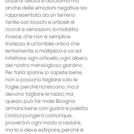
base di felicità e autostima ma 
anche delle emozioni negative sia 
rappresentata da un terreno 
fertile con boschi e orticelli di 
ricordi e sensazioni; la malattia, 
invece, che non è semplice 
tristezza, è un’orribile ortica che 
lentamente si moltiplica e va ad 
infettare ogni orticello, ogni albero 
del nostro meraviglioso giardino. 
Per farla sparire, lo sapete bene, 
non si possono tagliare solo le 
foglie, perché ricrescono, ma si 
devono tagliare le radici, ma 
questo può far male. Bisogna 
armarsi bene con guanti e paletta. 
L’ortica pungerà comunque, 
proverà in ogni modo a restare, 
ma la si deve estirpare, perché è 