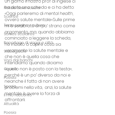
Un giorno il nostro prof di inglese ci 
ha dato una scheda e ci ha detto: 
Notizie dalla scuola
«
Oggi parleremo di 
mental health
, 
Scienze
ovvero salute mentale
»
.Sulle prime 
Terza pagina - cultura
mi è sembrato un po’ strano come 
argomento, ma, quando abbiamo 
Sorties scolaires
cominciato a leggere la scheda, 
Reportage di viaggi e città
ho iniziato a capire cosa sia 
veramente la salute mentale e 
Videogiochi
che non è quella cosa che 
Voci dai banchi
intendiamo quando diciamo 
«
quello non è posto con la testa
», 
Cucina
perché è un po’ diverso da noi e 
Poesia
neanche il fatto di non avere 
Spazio
problemi nella vita,  anzi, la salute 
mentale è avere la forza di 
Il mio racconto
affrontarli. 
Attualità
Poesia