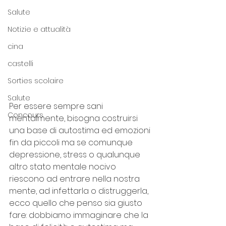
Salute
Notizie e attualità
cina
castelli
Sorties scolaire
Salute
Per essere sempre sani 
Concours
mentalmente, bisogna costruirsi 
una base di autostima ed emozioni 
fin da piccoli ma se comunque 
depressione, stress o qualunque 
altro stato mentale nocivo 
riescono ad entrare nella nostra 
mente, ad infettarla o distruggerla, 
ecco quello che penso sia giusto 
fare: dobbiamo immaginare che la 