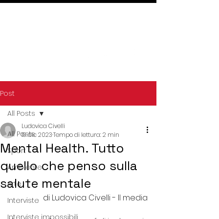
Post
All Posts
Ludovica Civelli
All Posts
19 dic 2023
Tempo di lettura: 2 min
Mental Health. Tutto
Sport
quello che penso sulla
Ambiente
salute mentale
Arte
di Ludovica Civelli - II media
Interviste
Interviste impossibili