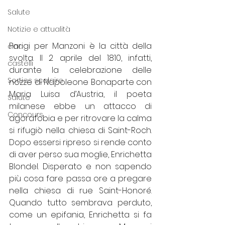
Salute
Notizie e attualità
Parigi per Manzoni è la città della 
cina
svolta. Il 2 aprile del 1810, infatti, 
castelli
durante la celebrazione delle 
Sorties scolaire
nozze di Napoleone Bonaparte con 
Maria Luisa d’Austria, il poeta 
Salute
milanese ebbe un attacco di 
Concours
agorafobia e per ritrovare la calma 
si rifugiò nella chiesa di Saint-Roch. 
Dopo essersi ripreso si rende conto 
di aver perso sua moglie, Enrichetta 
Blondel. Disperato e non sapendo 
più cosa fare passa ore a pregare 
nella chiesa di rue Saint-Honoré. 
Quando tutto sembrava perduto, 
come un epifania, Enrichetta si fa 