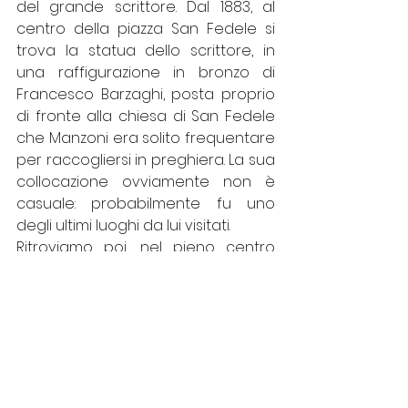
del grande scrittore. Dal 1883, al 
centro della piazza San Fedele si 
trova la statua dello scrittore, in 
una raffigurazione in bronzo di 
Francesco Barzaghi, posta proprio 
di fronte alla chiesa di San Fedele 
che Manzoni era solito frequentare 
per raccogliersi in preghiera. La sua 
collocazione ovviamente non è 
casuale: probabilmente fu uno 
degli ultimi luoghi da lui visitati. 
Ritroviamo poi, nel pieno centro 
storico della città, la casa dove ha 
trascorso gran parte della sua vita: 
Casa Manzoni, oggi adibita a 
museo.