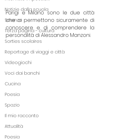
Notizie dalla scuola
Parigi e Milano sono le due città 
che ci permettono sicuramente di 
Scienze
conoscere e di comprendere la 
Terza pagina - cultura
personalità di Alessandro Manzoni. 
Sorties scolaires
Reportage di viaggi e città
Videogiochi
Voci dai banchi
Cucina
Poesia
Spazio
Il mio racconto
Attualità
Poesia