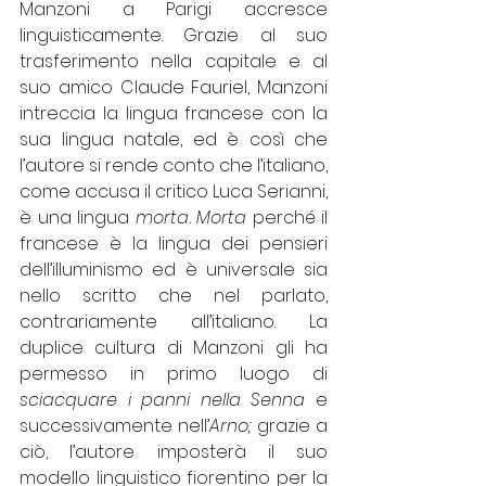
Manzoni a Parigi accresce 
linguisticamente. Grazie al suo 
trasferimento nella capitale e al 
suo amico Claude Fauriel, Manzoni 
intreccia la lingua francese con la 
sua lingua natale, ed è così che 
l’autore si rende conto che l’italiano, 
come accusa il critico Luca Serianni, 
è una lingua 
morta. Morta 
perché il 
francese è la lingua dei pensieri 
dell’illuminismo ed è universale sia 
nello scritto che nel parlato, 
contrariamente all’italiano. La 
duplice cultura di Manzoni gli ha 
permesso in primo luogo di 
sciacquare i panni nella Senna
 e 
successivamente nell’
Arno;
 grazie a 
ciò, l’autore imposterà il suo 
modello linguistico fiorentino per la 