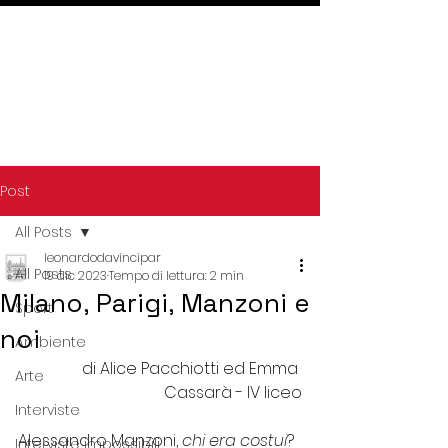
Post
All Posts
leonardodavincipar
All Posts
19 dic 2023
Tempo di lettura: 2 min
Milano, Parigi, Manzoni e
Sport
noi
Ambiente
di Alice Pacchiotti ed Emma 
Arte
Cassarà - IV liceo
Interviste
Alessandro Manzoni, 
chi era costui
? 
Interviste impossibili