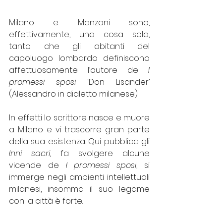
Milano e Manzoni sono, 
effettivamente, una cosa sola, 
tanto che gli abitanti del 
capoluogo lombardo definiscono 
affettuosamente l’autore de 
I 
promessi sposi 
‘Don Lisander’ 
(Alessandro in dialetto milanese).
In effetti lo scrittore nasce e muore 
a Milano e vi trascorre gran parte 
della sua esistenza. Qui pubblica gli 
Inni sacri,
 fa svolgere alcune 
vicende de 
I promessi sposi
, si 
immerge negli ambienti intellettuali 
milanesi, insomma il suo legame 
con la città è forte.