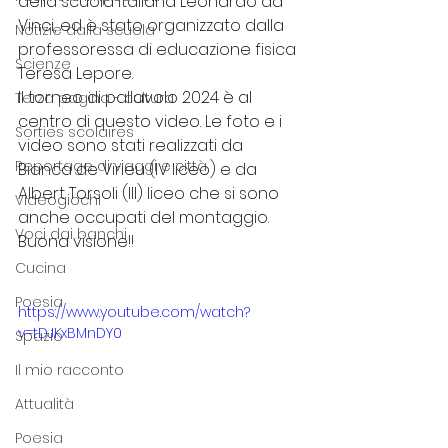
della scuola italiana Leonardo da 
Vinci, ed è stato organizzato dalla 
Notizie dalla scuola
professoressa di educazione fisica 
Scienze
Teresa Lepore. 
Il torneo di pallavolo 2024 è al 
Terza pagina - cultura
centro di questo video. Le foto e i 
Sorties scolaires
video sono stati realizzati da 
Reportage di viaggi e città
Bianca de Virieu (IV liceo) e da 
Albert Torsoli (III) liceo che si sono 
Videogiochi
anche occupati del montaggio. 
Voci dai banchi
Buona visione!!
Cucina
Poesia
https://www.youtube.com/watch?
v=tDJKxBMnDY0
Spazio
Il mio racconto
Attualità
Poesia