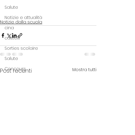
Salute
Notizie e attualità
Notizie dalla scuola
cina
castelli
Sorties scolaire
Salute
Concours
Mostra tutti
Post recenti