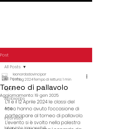
Post
All Posts
leonardodavincipar
All Posts
9 mag 2024
Tempo di lettura: 1 min
Torneo di pallavolo
Sport
Aggiornamento:
19 gen 2025
Ambiente
L’11 e il 12 Aprile 2024 le classi del 
Arte
liceo hanno avuto l’occasione di 
partecipare al torneo di pallavolo. 
Interviste
L’evento si è svolto nella palestra 
Interviste impossibili