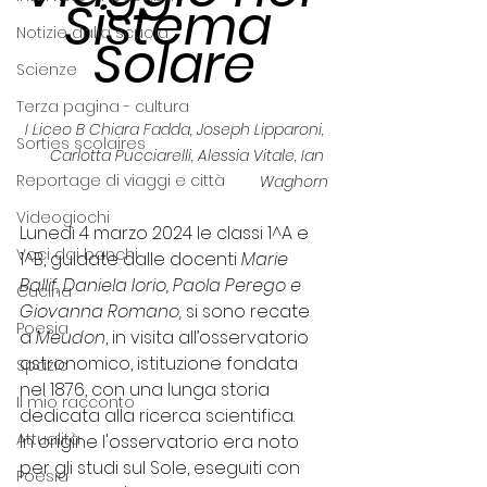
Sistema 
Notizie dalla scuola
Solare
Scienze
Terza pagina - cultura
I Liceo B Chiara Fadda, Joseph Lipparoni, 
Sorties scolaires
Carlotta Pucciarelli, Alessia Vitale, Ian 
Reportage di viaggi e città
Waghorn
Videogiochi
Lunedì 4 marzo 2024 le classi 1^A e 
Voci dai banchi
1^B, guidate dalle docenti 
Marie 
Ballif, Daniela Iorio, Paola Perego e 
Cucina
Giovanna Romano,
 si sono recate 
Poesia
a 
Meudon
, in visita all’osservatorio 
astronomico, istituzione fondata 
Spazio
nel 1876, con una lunga storia 
Il mio racconto
dedicata alla ricerca scientifica. 
Attualità
In origine l'osservatorio era noto 
per gli studi sul Sole, eseguiti con 
Poesia