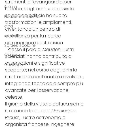
strumenti all'avanguardia per 
Salute
l’epoca; negli anni successivi lo 
splendido edificio ha subito 
Notizie e attualità
trasformazioni e ampliamenti, 
cina
diventando un centro di 
eccellenza per la ricerca 
castelli
astronomica e astrofisica. 
Sorties scolaire
  Presso il polo di 
Meudon
 illustri 
Salute
scienziati hanno contribuito a 
osservazioni e significative 
Concours
scoperte; nel corso degli anni la 
struttura ha continuato a evolversi, 
integrando tecnologie sempre più 
avanzate per l'osservazione 
celeste. 
Il giorno della visita didattica siamo 
stati accolti dal prof. 
Dominique 
Proust
, illustre astronomo e 
organista francese, ingegnere 