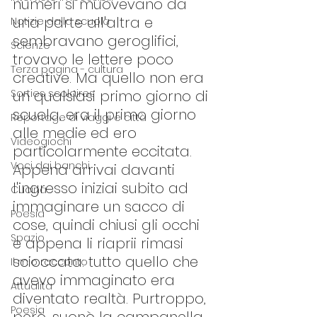
numeri si muovevano da 
una parte all'altra e 
Notizie dalla scuola
sembravano geroglifici, 
Scienze
trovavo le lettere poco 
Terza pagina - cultura
creative. Ma quello non era 
Sorties scolaires
un qualsiasi primo giorno di 
scuola, era il primo giorno 
Reportage di viaggi e città
alle medie ed ero 
Videogiochi
particolarmente eccitata. 
Voci dai banchi
Appena arrivai davanti 
l'ingresso iniziai subito ad 
Cucina
immaginare un sacco di 
Poesia
cose, quindi chiusi gli occhi 
Spazio
e appena li riaprii rimasi 
scioccata: tutto quello che 
Il mio racconto
avevo immaginato era 
Attualità
diventato realtà. Purtroppo, 
Poesia