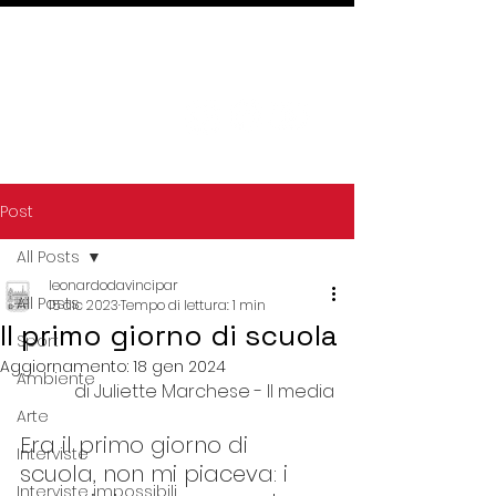
Post
All Posts
leonardodavincipar
All Posts
15 dic 2023
Tempo di lettura: 1 min
Il primo giorno di scuola
Sport
Aggiornamento:
18 gen 2024
Ambiente
di Juliette Marchese - II media
Arte
Era il primo giorno di 
Interviste
scuola, non mi piaceva: i 
Interviste impossibili