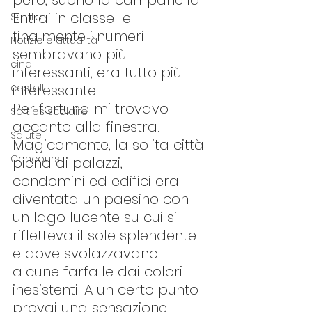
però, suonò la campanella. 
Entrai in classe  e 
Salute
finalmente i numeri 
Notizie e attualità
sembravano più 
cina
interessanti, era tutto più 
castelli
interessante. 
Per fortuna mi trovavo 
Sorties scolaire
accanto alla finestra. 
Salute
Magicamente, la solita città 
Concours
piena di palazzi, 
condomini ed edifici era 
diventata un paesino con 
un lago lucente su cui si 
rifletteva il sole splendente 
e dove svolazzavano 
alcune farfalle dai colori 
inesistenti. A un certo punto 
provai una sensazione 