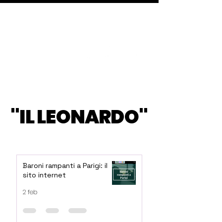
''IL LEONARDO''
''IL LEONARDO''
Baroni rampanti a Parigi: il
sito internet
2 feb