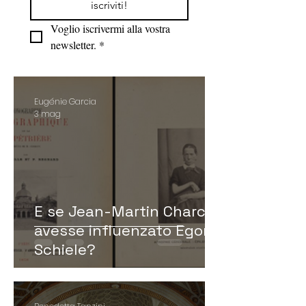
iscriviti!
Voglio iscrivermi alla vostra 
newsletter.
*
Eugénie Garcia
3 mag
E se Jean-Martin Charcot
avesse influenzato Egon
Schiele?