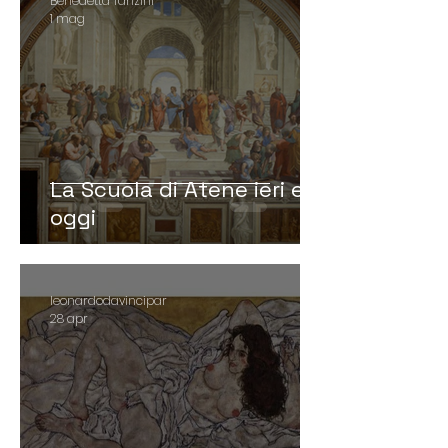
Benedetta Tanzini
1 mag
La Scuola di Atene ieri e
oggi
leonardodavincipar
28 apr