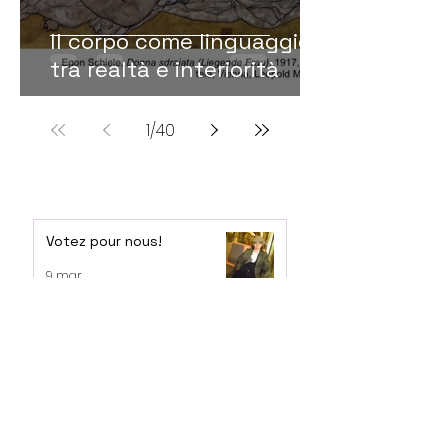
Il corpo come linguaggio:
tra realtà e interiorità
1
/
40
Votez pour nous!
9 mar
Il corpo tra arte e social
media – da Courbet ai giorni