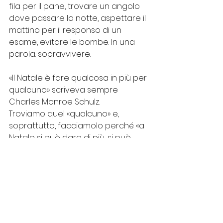
fila per il pane, trovare un angolo 
dove passare la notte, aspettare il 
mattino per il responso di un 
esame, evitare le bombe. In una 
parola: sopravvivere.
«Il Natale è fare qualcosa in più per 
qualcuno» scriveva sempre 
Charles Monroe Schulz. 
Troviamo quel «qualcuno» e, 
soprattutto, facciamolo perché «a 
Natale si può dare di più, si può 
amare di più, si può fare di più».
Buon Natale a tutti!
Attualità