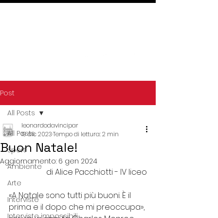
Post
All Posts
leonardodavincipar
All Posts
19 dic 2023
Tempo di lettura: 2 min
Buon Natale!
Sport
Aggiornamento:
6 gen 2024
Ambiente
di Alice Pacchiotti - IV liceo
Arte
«A Natale sono tutti più buoni. È il 
Interviste
prima e il dopo che mi preoccupa», 
Interviste impossibili