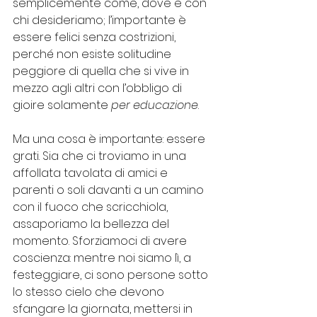
semplicemente come, dove e con 
chi desideriamo; l’importante è 
essere felici senza costrizioni, 
perché non esiste solitudine 
peggiore di quella che si vive in 
mezzo agli altri con l’obbligo di 
gioire solamente 
per educazione
.
Ma una cosa è importante: essere 
grati. Sia che ci troviamo in una 
affollata tavolata di amici e 
parenti o soli davanti a un camino 
con il fuoco che scricchiola, 
assaporiamo la bellezza del 
momento. Sforziamoci di avere 
coscienza: mentre noi siamo lì, a 
festeggiare, ci sono persone sotto 
lo stesso cielo che devono 
sfangare la giornata, mettersi in 