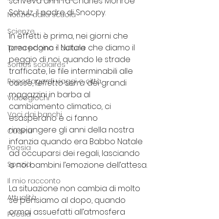
scriveva anni fa Charles Monroe 
Schulz, il padre di Snoopy.
Notizie dalla scuola
Scienze
In effetti è prima, nei giorni che 
precedono il Natale che diamo il 
Terza pagina - cultura
peggio di noi, quando le strade 
Sorties scolaires
trafficate, le file interminabili alle 
Reportage di viaggi e città
casse, l’
effetto serra
 dei grandi 
magazzini in barba al 
Videogiochi
cambiamento climatico
,
 ci 
Voci dai banchi
esasperano e ci fanno 
rimpiangere gli anni della nostra 
Cucina
infanzia quando era Babbo Natale 
Poesia
ad occuparsi dei regali, lasciando 
Spazio
a noi bambini l’emozione dell’attesa.
Il mio racconto
La situazione non cambia di molto 
Attualità
se pensiamo al dopo, quando 
ormai assuefatti all’atmosfera 
Poesia