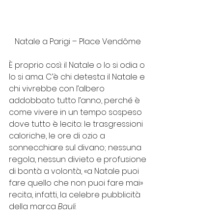
Natale a Parigi – Place Vendôme 
È proprio così: il Natale o lo si odia o 
lo si ama. C’è chi detesta il Natale e 
chi vivrebbe con l’albero 
addobbato tutto l’anno, perché è 
come vivere in un tempo sospeso 
dove tutto è lecito: le trasgressioni 
caloriche, le ore di ozio a 
sonnecchiare sul divano; nessuna 
regola, nessun divieto e profusione 
di bontà a volontà, «a Natale puoi 
fare quello che non puoi fare mai» 
recita, infatti, la celebre pubblicità 
della marca 
Bauli
.