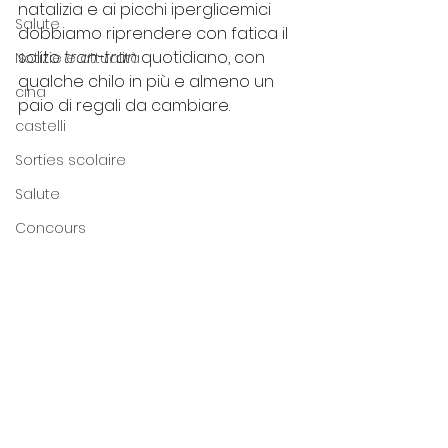
natalizia e ai picchi iperglicemici 
Salute
dobbiamo riprendere con fatica il 
solito 
tran-tran
 quotidiano, con 
Notizie e attualità
qualche chilo in più e almeno un 
cina
paio di regali da cambiare.
castelli
Sorties scolaire
Salute
Concours